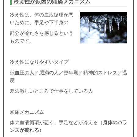
冷え性が原因の頭痛メカニズム
冷え性は、体の血液循環が悪
いために、手足や下半身の
部分が冷たさを感じるという
ものです。
冷え性になりやすいタイプ
低血圧の人／肥満の人／更年期／精神的ストレス／温
度
差の激しいところで仕事をしている人
頭痛メカニズム
体の血液循環が悪く、手足などが冷える（
身体のバラ
ンスが崩れる
）