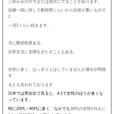
こめかみの片方または両方にでることがあります。
頭痛一回に対して数時間くらいから症状が重いもので
2
～
3
日くらい続きます。
月に数回程度ある。
日常生活に支障をきたすこともある。
女性に多く、はっきりとはしていませんが遺伝が関係
す
るとも言われております
日本では男女比で見ると、
4:1
で女性のほうが多くな
っています。
特に
20
代～
40
代に多く、なかでも
30
代の女性の
5
人に