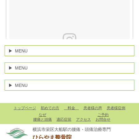
MENU
MENU
MENU
マッサージだけでは一時的に痛みが和らぐだけで、根本改善
トップページ
初めての方
料金
患者様の声
患者様症例
にはなりません！なので、また痛みはぶり返してしまいま
なぜ
ご予約
す。 マッサージを受けても変化のない方、当院で痛みの原因
腰痛と頭痛
適応症状
アクセス
お問合せ
を突き止め、健康な身体になりませんか⁈ ご予約お待ちして
横浜市栄区大船駅の腰痛・頭痛治療専門
ます✨ #整骨院 #整体 #柔道整復師 #腰痛 #ぎっくり腰 #狭窄
ひらやま整骨院
症 #坐骨神経痛 #骨盤 #頭痛 #偏頭痛 #大船 #横浜 #栄区