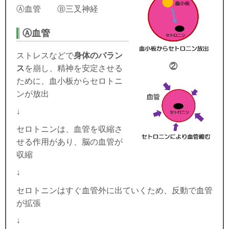
Ⓐ
血管
Ⓑ
三叉神経
Ⓐ
血管
ストレスなどで
身体のバラン
②
ス
を崩し、精神を安定させる
ために、血小板からセロトニ
ンが放出
↓
セロトニンは、血管を収縮さ
せる作用があり、脳の血管が
収縮
↓
セロトニンはすぐ血管外に出ていくため、反動で血管
が拡張
↓