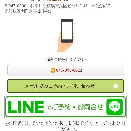
〒247-0006
神奈川県横浜市栄区笠間1-2-11 YKビル2F
ひらやま整骨院
さん(@hirayamaseikotsuin)がシェアした投稿 -
2月
大船駅笠間口から徒歩4分
当院にお任せください
045-390-0021
メールでのご予約・お問い合わせ
友達追加していただいた後、LINEでメッセージをお送り
ください。