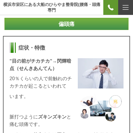
横浜市栄区にある大船のひらやま整骨院(腰痛・頭痛
専門
偏頭痛
症状・特徴
“
目の前がチカチカ“
→
閃輝暗
点（せんきあんてん）
20
％くらいの人で前触れのチ
カチカが起こるといわれて
います。
脈打つように
ズキンズキン
と
痛む頭痛です。