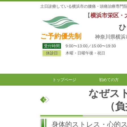
土日診療している横浜市の腰痛・頭痛治療専門院
【
横浜市栄区・
ひ
ご予約優先制
神奈川県横浜市
受付時間
9:00〜13:00／15:00〜19:30
休診日
木曜・日曜午後・祝日
トップページ
初めての方
なぜス
（負
身体的ストレス・心的