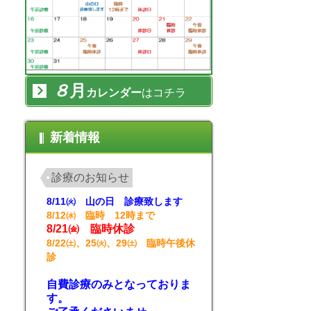
８
月
カレンダー
はコチラ
新着情報
診療のお知らせ
8/11㈫ 山の日 診療致します
8/12㈬ 臨時 12時まで
8/21㈮ 臨時休診
8/22㈯、25㈫、29㈯ 臨時午後休
診
自費診療のみとなっておりま
す。