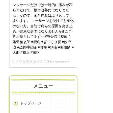
マッサージだけでは一時的に痛みが和
らぐだけで、根本改善にはなりませ
ん！なので、また痛みはぶり返してし
まいます。 マッサージを受けても変化
のない方、当院で痛みの原因を突き止
め、健康な身体になりませんか⁈ ご予
約お待ちしてます✨ #整骨院 #整体 #
柔道整復師 #腰痛 #ぎっくり腰 #狭窄
症 #坐骨神経痛 #骨盤 #頭痛 #偏頭痛 #
大船 #横浜 #栄区
ひらやま整骨院
さん(@hirayamaseikotsuin)がシェアした投稿 -
メニュー
トップページ