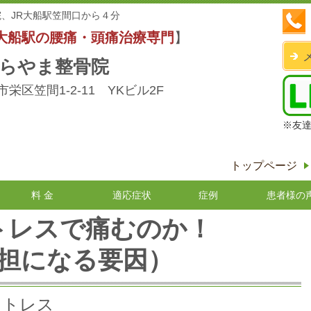
、JR大船駅笠間口から４分
大船駅の腰痛・頭痛治療専門
】
らやま整骨院
栄区笠間1-2-11 YKビル2F
※友
トップページ
料 金
適応症状
症例
患者様の
トレスで痛むのか！
担になる要因）
ストレス