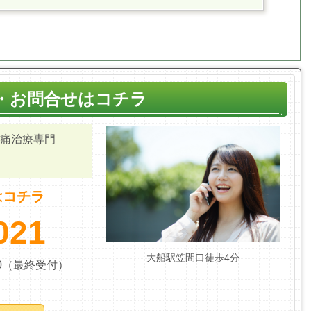
・お問合せはコチラ
痛治療専門
はコチラ
021
大船駅笠間口徒歩4分
:30（最終受付）