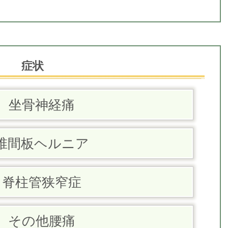
症状
坐骨神経痛
椎間板ヘルニア
脊柱管狭窄症
その他腰痛