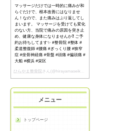
マッサージだけでは一時的に痛みが和
らぐだけで、根本改善にはなりませ
ん！なので、また痛みはぶり返してし
まいます。 マッサージを受けても変化
のない方、当院で痛みの原因を突き止
め、健康な身体になりませんか⁈ ご予
約お待ちしてます✨ #整骨院 #整体 #
柔道整復師 #腰痛 #ぎっくり腰 #狭窄
症 #坐骨神経痛 #骨盤 #頭痛 #偏頭痛 #
大船 #横浜 #栄区
ひらやま整骨院
さん(@hirayamaseikotsuin)がシェアした投稿 -
メニュー
トップページ