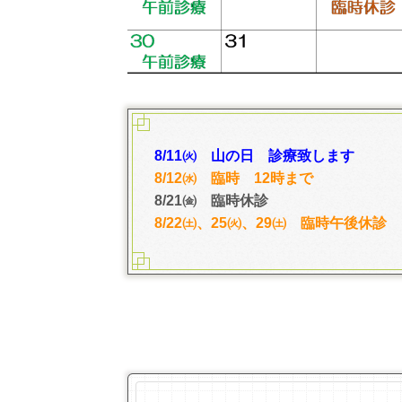
8/11㈫ 山の日 診療致します
8/12㈬ 臨時 12時まで
8/21㈮ 臨時休診
8/22㈯、25㈫、29㈯ 臨時午後休診