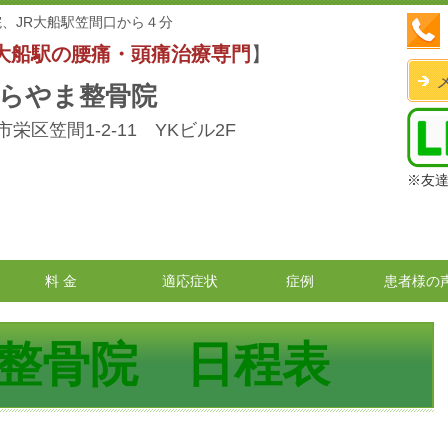
、JR大船駅笠間口から４分
大船駅の腰痛・頭痛治療専門
】
らやま整骨院
栄区笠間1-2-11 YKビル2F
※友
料 金
適応症状
症例
患者様の
整骨院 日程表