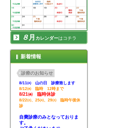
８
月
カレンダー
はコチラ
新着情報
診療のお知らせ
8/11㈫ 山の日 診療致します
8/12㈬ 臨時 12時まで
8/21㈮ 臨時休診
8/22㈯、25㈫、29㈯ 臨時午後休
診
自費診療のみとなっておりま
す。