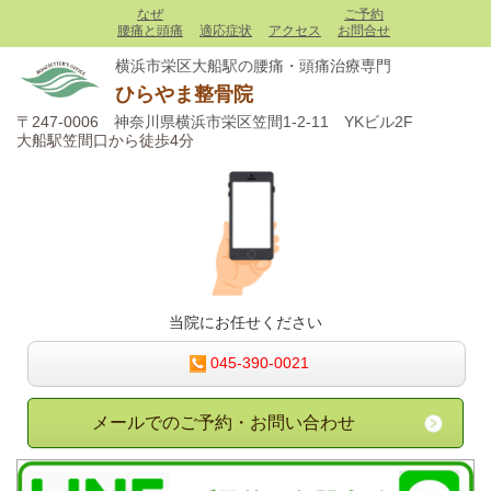
にはなりません！なので、また痛みはぶり返してしまいま
なぜ
ご予約
す。 マッサージを受けても変化のない方、当院で痛みの原因
腰痛と頭痛
適応症状
アクセス
お問合せ
を突き止め、健康な身体になりませんか⁈ ご予約お待ちして
横浜市栄区大船駅の腰痛・頭痛治療専門
ます✨ #整骨院 #整体 #柔道整復師 #腰痛 #ぎっくり腰 #狭窄
ひらやま整骨院
症 #坐骨神経痛 #骨盤 #頭痛 #偏頭痛 #大船 #横浜 #栄区
〒247-0006
神奈川県横浜市栄区笠間1-2-11 YKビル2F
ひらやま整骨院
さん(@hirayamaseikotsuin)がシェアした投稿 -
2月
大船駅笠間口から徒歩4分
当院にお任せください
045-390-0021
メールでのご予約・お問い合わせ