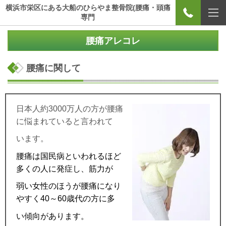
横浜市栄区にある大船のひらやま整骨院(腰痛・頭痛
専門
腰痛アレコレ
腰痛に関して
日本人
約30
00
万人の方が腰痛
に悩まれていると言われて
います。
腰痛は国民病といわれるほど
多くの人に発症し、筋力が
弱い女性のほうが腰痛になり
やすく
40
～
60
歳代の方に多
い傾向があります。