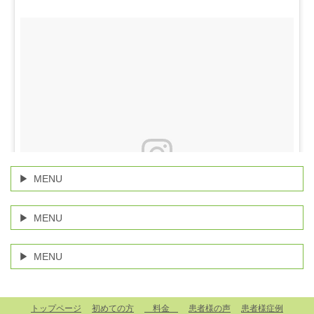
MENU
MENU
MENU
マッサージだけでは一時的に痛みが和らぐだけで、根本改善
トップページ
初めての方
料金
患者様の声
患者様症例