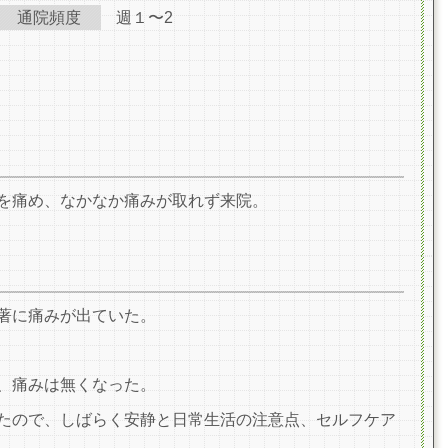
通院頻度
週１〜2
を痛め、な
かなか痛みが取れず来院。
著に痛みが
出ていた。
、痛みは無くなった。
たので、しばらく安静と日常生活の注意点、セル
フ
ケア