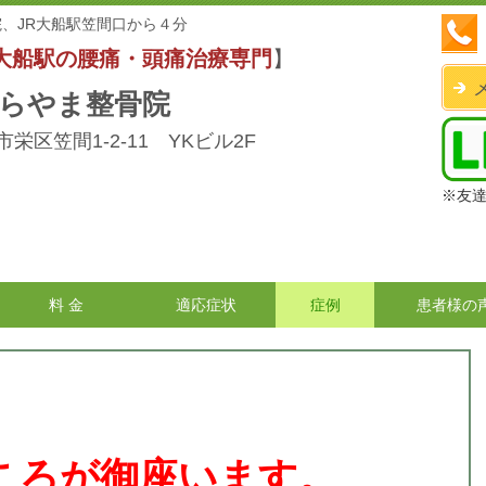
、JR大船駅笠間口から４分
大船駅の腰痛・頭痛治療専門
】
らやま整骨院
栄区笠間1-2-11 YKビル2F
※友
料 金
適応症状
症例
患者様の
。
ころが御座います。