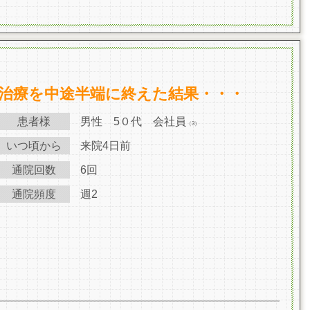
治療を中途半端に終えた結果・・・
患者様
男性 5０代 会社員
（3）
いつ頃から
来院4日前
通院回数
6回
通院頻度
週2