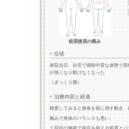
前屈後屈の痛み
症状
来院当日、自宅で掃除中変な体勢で荷
が強
くなり動けなくなった
（ぎっくり腰）
治療内容と経過
検査してみると身体を前に倒す動き、
痛みで身体のバランスも悪い。
１回目の施術で炎症を抑える処置とバ