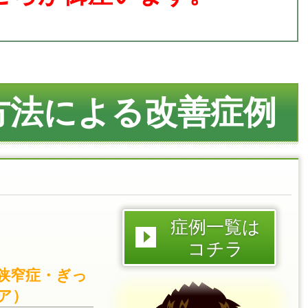
方法による改善症例
症例一覧は
コチラ
狭窄症・ぎっ
ア）