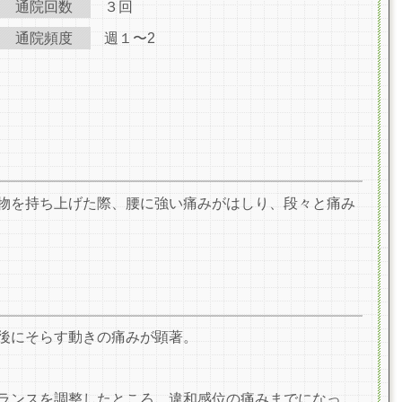
通院回数
３回
通院頻度
週１〜2
物を持ち上
げた際、腰に強い痛みがはしり、段々と痛み
後にそらす
動きの痛みが顕著。
ランスを調整したところ、違和感位の痛みまでにな
っ