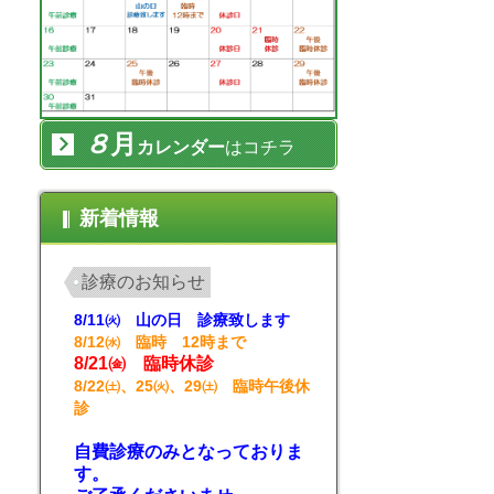
８
月
カレンダー
はコチラ
新着情報
診療のお知らせ
8/11㈫ 山の日 診療致します
8/12㈬ 臨時 12時まで
8/21㈮ 臨時休診
8/22㈯、25㈫、29㈯ 臨時午後休
診
自費診療のみとなっておりま
す。