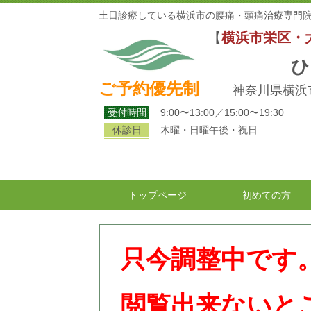
土日診療している横浜市の腰痛・頭痛治療専門院
【
横浜市栄区・
ひ
ご予約優先制
神奈川県横浜市
受付時間
9:00〜13:00／15:00〜19:30
休診日
木曜・日曜午後・祝日
トップページ
初めての方
只今調整中です
閲覧出来ないと