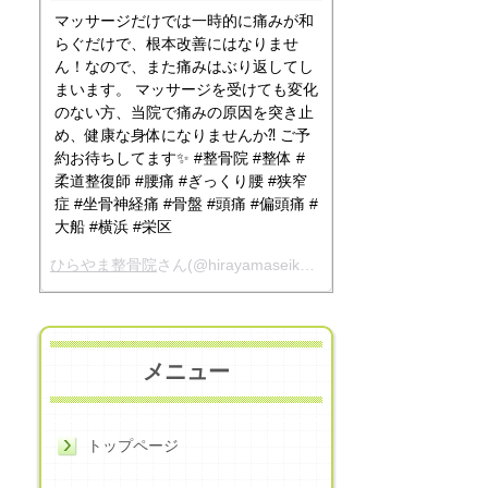
マッサージだけでは一時的に痛みが和
らぐだけで、根本改善にはなりませ
ん！なので、また痛みはぶり返してし
まいます。 マッサージを受けても変化
のない方、当院で痛みの原因を突き止
め、健康な身体になりませんか⁈ ご予
約お待ちしてます✨ #整骨院 #整体 #
柔道整復師 #腰痛 #ぎっくり腰 #狭窄
症 #坐骨神経痛 #骨盤 #頭痛 #偏頭痛 #
大船 #横浜 #栄区
ひらやま整骨院
さん(@hirayamaseikotsuin)がシェアした投稿 -
メニュー
トップページ