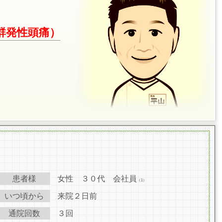
群発性頭痛）
患者様
女性 ３０代 会社員
（1）
いつ頃から
来院２日前
通院回数
３回