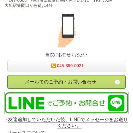
〒247-0006
神奈川県横浜市栄区笠間1-2-11 YKビル2F
ひらやま整骨院
さん(@hirayamaseikotsuin)がシェアした投稿 -
2月
大船駅笠間口から徒歩4分
当院にお任せください
045-390-0021
メールでのご予約・お問い合わせ
友達追加していただいた後、LINEでメッセージをお送り
ください。
サービスについて