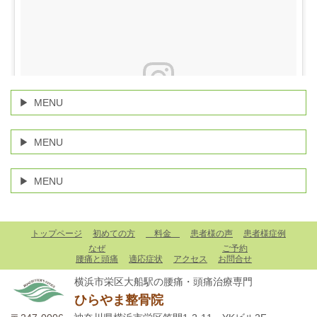
MENU
MENU
MENU
マッサージだけでは一時的に痛みが和らぐだけで、根本改善
トップページ
初めての方
料金
患者様の声
患者様症例
にはなりません！なので、また痛みはぶり返してしまいま
なぜ
ご予約
す。 マッサージを受けても変化のない方、当院で痛みの原因
腰痛と頭痛
適応症状
アクセス
お問合せ
を突き止め、健康な身体になりませんか⁈ ご予約お待ちして
横浜市栄区大船駅の腰痛・頭痛治療専門
ます✨ #整骨院 #整体 #柔道整復師 #腰痛 #ぎっくり腰 #狭窄
ひらやま整骨院
症 #坐骨神経痛 #骨盤 #頭痛 #偏頭痛 #大船 #横浜 #栄区