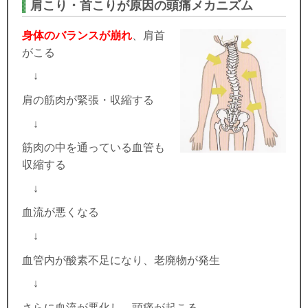
肩こり・首こりが原因の頭痛メカニズム
身体のバランスが崩れ
、肩首
がこる
↓
肩の筋肉が緊張・収縮する
↓
筋肉の中を通っている血管も
収縮する
↓
血流が悪くなる
↓
血管内が酸素不足になり、老廃物が発生
↓
さらに血流が悪化し、頭痛が起こる