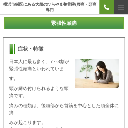
横浜市栄区にある大船のひらやま整骨院(腰痛・頭痛
専門
緊張性頭痛
症状・特徴
日本人に最も多く、
7
～
8
割が
緊張性頭痛といわれていま
す。
頭が締め付けられるような頭
痛
です。
痛みの種類は、後頭部から首筋を中心とした頭全体に
痛
みが起こります。