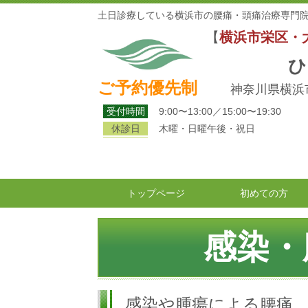
土日診療している横浜市の腰痛・頭痛治療専門院
【
横浜市栄区・
ひ
ご予約優先制
神奈川県横浜市
受付時間
9:00〜13:00／15:00〜19:30
休診日
木曜・日曜午後・祝日
トップページ
初めての方
感染・
感染や腫瘍による腰痛