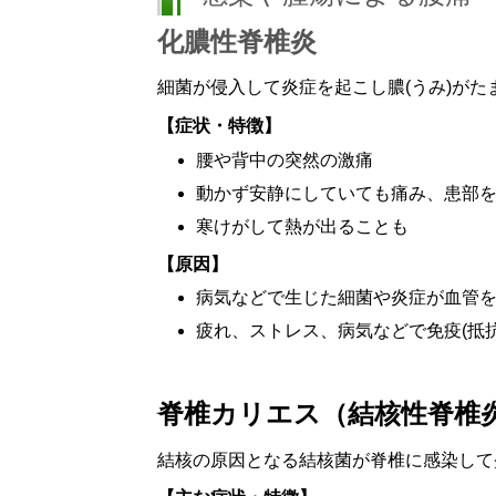
化膿性脊椎炎
細菌が侵入して炎症を起こし膿
(
うみ
)
がた
【症状・特徴】
腰や背中の突然の激痛
動かず安静にしていても痛み、患部
寒けがして熱が出ることも
【原因】
病気などで生じた細菌や炎症が血管
疲れ、ストレス、病気などで免疫
(
抵
脊椎カリエス（結核性脊椎
結核の原因となる結核菌が脊椎に感染して