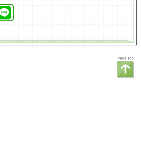
。
Page Top