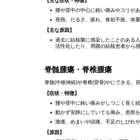
【主な症状・特徴】
腰や背中の中心に鈍い痛みやコリが
発熱、だるさ、疲れ、食欲不振、体
【主な原因】
過去に結核菌に感染したことのある
活性化したり、周囲の結核患者から
脊髄腫瘍・脊椎腫瘍
脊髄
(
中枢神経
)
や脊椎
(
背骨
)
やにできる、
【症状・特徴】
腰や背中に鈍い痛みがしつこく長く
動かず安静にしていても痛み、患部
激痛、めまいや頭痛、手足のしびれ
【原因】