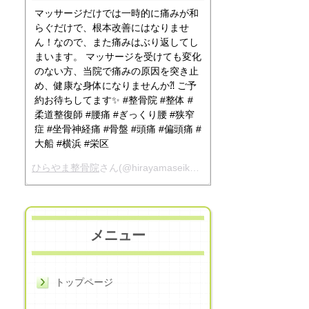
マッサージだけでは一時的に痛みが和
らぐだけで、根本改善にはなりませ
ん！なので、また痛みはぶり返してし
まいます。 マッサージを受けても変化
のない方、当院で痛みの原因を突き止
め、健康な身体になりませんか⁈ ご予
約お待ちしてます✨ #整骨院 #整体 #
柔道整復師 #腰痛 #ぎっくり腰 #狭窄
症 #坐骨神経痛 #骨盤 #頭痛 #偏頭痛 #
大船 #横浜 #栄区
ひらやま整骨院
さん(@hirayamaseikotsuin)がシェアした投稿 -
メニュー
トップページ