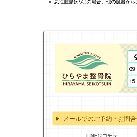
悪性腫瘍
(
がん
)
の場合、他の臓器から
メールでのご予約・お問合
LINEはコチラ