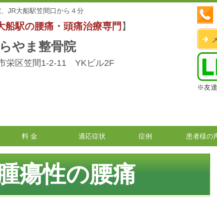
、JR大船駅笠間口から４分
大船駅の腰痛・頭痛治療専門
】
らやま整骨院
栄区笠間1-2-11 YKビル2F
※友
料 金
適応症状
症例
患者様の
腫瘍性の腰痛