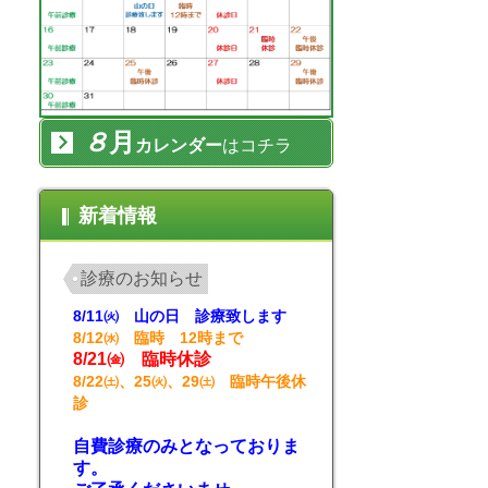
８
月
カレンダー
はコチラ
新着情報
診療のお知らせ
8/11㈫ 山の日 診療致します
8/12㈬ 臨時 12時まで
8/21㈮ 臨時休診
8/22㈯、25㈫、29㈯ 臨時午後休
診
自費診療のみとなっておりま
す。